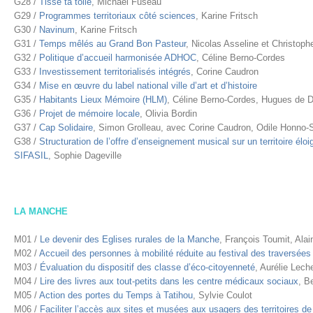
G28 /
Tisse ta toile
, Michaël Fuseau
G29 /
Programmes territoriaux côté sciences
, Karine Fritsch
G30 /
Navinum
, Karine Fritsch
G31 /
Temps mêlés au Grand Bon Pasteur
, Nicolas Asseline et Christoph
G32 /
Politique d’accueil harmonisée ADHOC
, Céline Berno-Cordes
G33 /
Investissement territorialisés intégrés
, Corine Caudron
G34 /
Mise en œuvre du label national ville d’art et d’histoire
G35 /
Habitants Lieux Mémoire (HLM)
, Céline Berno-Cordes, Hugues de 
G36 /
Projet de mémoire locale
, Olivia Bordin
G37 /
Cap Solidaire
, Simon Grolleau, avec Corine Caudron, Odile Honno-S
G38 /
Structuration de l’offre d’enseignement musical sur un territoire élo
SIFASIL
, Sophie Dageville
LA MANCHE
M01 /
Le devenir des Eglises rurales de la Manche
, François Toumit, Alai
M02 /
Accueil des personnes à mobilité réduite au festival des traversées
M03 /
Évaluation du dispositif des classe d’éco-citoyenneté
, Aurélie Leche
M04 /
Lire des livres aux tout-petits dans les centre médicaux sociaux
, B
M05 /
Action des portes du Temps à Tatihou
, Sylvie Coulot
M06 /
Faciliter l’accès aux sites et musées aux usagers des territoires de 