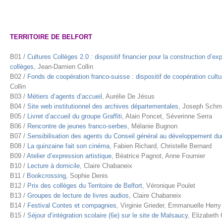
TERRITOIRE DE BELFORT
B01 /
Cultures Collèges 2.0 : dispositif financier pour la construction d’ex
collèges
, Jean-Damien Collin
B02 /
Fonds de coopération franco-suisse : dispositif de coopération cultur
Collin
B03 /
Métiers d’agents d’accueil
, Aurélie De Jésus
B04 /
Site web institutionnel des archives départementales
, Joseph Sch
B05 /
Livret d’accueil du groupe Graffiti
, Alain Poncet, Séverinne Serra
B06 /
Rencontre de jeunes franco-serbes
, Mélanie Bugnon
B07 /
Sensibilisation des agents du Conseil général au développement du
B08 /
La quinzaine fait son cinéma
, Fabien Richard, Christelle Bernard
B09 /
Atelier d’expression artistique
, Béatrice Pagnot, Anne Fournier
B10 /
Lecture à domicile
, Claire Chabaneix
B11 /
Bookcrossing
, Sophie Denis
B12 /
Prix des collèges du Territoire de Belfort
, Véronique Poulet
B13 /
Groupes de lecture de livres audios
, Claire Chabaneix
B14 /
Festival Contes et compagnies
, Virginie Grieder, Emmanuelle Herry
B15 /
Séjour d’intégration scolaire (6e) sur le site de Malsaucy
, Elizabet