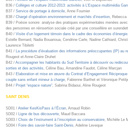
B36 /
Collèges et culture 2012-2013: activités à L’Espace multimédia Gan
B37 /
Service de portage à domicile
, Anne Fournier
B38 /
Chargé d’opération environnement et marchés d’insertion
, Rebecca 
B39 / Poésie sonore: analyse des pratiques expérimentales menées avec 
des personnes en réinsertion sociale créé par une conseillère en surend
B40 /
Visite d’un logement témoin dans le cadre des économies d’énergi
Estelle Bernard, Nadia Bouarioua, Cendrine Carle, Nadine Cathiard, Chris
Laurence Tibiletti
B41 /
La procédure d’évaluation des informations préoccupantes (IP) au re
Rougeot et Anne-Claire Druhet
B42 /
Accompagner les habitants du Sud Territoire à découvrir ou redécouvr
sorties et des activités
, Céline Bau, Amandine Faudot, Céline Marcjan
B43 /
Elaboration et mise en œuvre du Contrat d’Engagement Réciproque p
couple sans enfant mineur à charge
, Fabienne Barthet et Véronique Petit
B44 /
Projet “espace nature”
, Sabrina Bidaoui, Aline Rougeot
SAINT DENIS
SD01 /
Atelier KesKisPass à l’Écran
, Arnaud Robin
SD02 /
Ligne de bus découverte
, Maud Baccara
SD03 /
Choix de l’instrument à l’inscription au conservatoire
, Michèle Le 
SD04 /
Foire des savoir-faire Saint-Denis
, Adeline Leveque