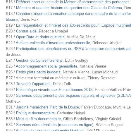
B16 /
Référent sport au sein de la Maison départementale des personnes
B17 /
Mémoire et quartier, histoire du quartier des Glacis du Château
, Den
B18 /
Chantier d’insertion à vocation artistique dans le cadre de la manife
bleue »
, Denis Falk
B19 /
La fréquentation et l’intérêt des adolescents pour l’Espace multimé
B20 /
Contrat aidé
, Rébecca Urbajtel
B21 /
Open Data et droits culturels
, Aurélie De Jésus
B22 /
Ateliers collectifs d’insertion professionnelle
, Rébecca Urbajtel
B23 /
Participation des bénéficiaires du RSA à la relecture de courriers ad
de Jésus
B24 /
Gestion du Conseil Général
, Édith Godfroy
B25 /
Accompagnement social généraliste
, Nathalie Vienne
B26 /
Petits plats petits budgets
, Nathalie Vienne, Lucas Michaud
B27 / Animateur territorial ou médiateur culturel, Thierry Rosselot
B28 /
Ta santé t’appartient
, Denis Falk
B29 /
Bibliothèque vivante aux Eurockéennes 2013
, Emeline Vaillant-Pré
B30 /
Schémas départemental des espaces naturels et agricoles (SDENA
Motheux
B31 /
Jardins maraîchers Parc de la Douce
, Fabien Dubocage, Myrtille L
B32 /
Politique documentaire
, Catherine Heisel
B33 /
Mois du film documentaire
, Gilles Barthélémy, Virginie Griedel
B34 /
Services dématérialisés (ressources en ligne)
, Béatrice Pagnot
B35 /
Accueil de l’Espace multimedia Gantner
, Joël M’Bajoumbé