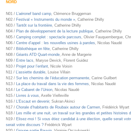
NORD
N01 /
L’aéronef band camp
, Clémence Bruggeman
N02 /
Festival « Instruments du monde »
, Catherine Dhilly
N03 /
Tantôt sur la frontière
, Catherine Dhilly
N04 /
Plan de développement de la lecture publique
, Catherine Dhilly
N05 /
Camping complet : spectacle parcours
, Olivier Fauquembergue, Chr
N06 /
Centre d’appel : les nouvelles usines à paroles
, Nicolas Naudé
N07 /
Bibliothèque en fête
, Catherine Dhilly
N08 /
Géants ATD Quart-monde
, Anne de Margerie
N09 /
Entre lacs
, Maryse Devick, Florent Guidez
N10 /
Projet pour l’enfant
, Nicole Voisin
N11 /
L’assiette durable
, Louise Villain
N12 /
Sur les chemins de l’éducation permanente
, Carine Guilbert
N13 /
La place du travail dans la vie des femmes
, Nicolas Naudé
N14 /
Le Cabaret de l’Union
, Nicolas Naudé
N15 /
Livres à vous
, Axelle Vielleville
N16 /
L’Escaut en devenir,
Sukran Akinci
N17 /
Chorale d’habitants de Roubaix autour de Carmen
, Frédérick Wyart
N18 /
Les mille et une nuit, un travail sur les grandes et petites histoires
N19 /
Elisez-moi ! Si vous étiez candidat à une élection, quelle serait vot
serait votre discours ?
Frédérick Wyart
N20 /
Groupe sortie Bauvin
, Virginie Orczykowski