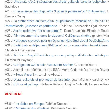
A25 /
Université d’été: intégration des droits culturels dans la recherche
, 
Sachdeva
A26 /
Comparaison des dispositifs “Garantie jeunesse” et “RSA jeunes”,
Cy
Pascale Willig
A27 /
La grotte ornée du Pont d’Arc au patrimoine mondial de l’UNESCO 
internationale, jeunesse et patrimoine,
Christine Charbonnier, Cyril Naess
A28 /
Action collective: “et si on sortait?”
, Dora Amaniera, Elisabeth Roudie
A29 /
Film documentaire dans le dispositif Collège au cinéma
(pilote), M
A30 /
Politiques croisées pour un échange Nord-Sud global (Ardèche/Afri
A31 /
Participation de jeunes (16-25 ans) au nouveau site internet interacti
Christine Charbonnier
A32 /
Territoire d’expérimentation pour une politique d’éducation artistique
Emmanuel Paysant
A33 /
Collèges du XXI siècle, Genevière Barbier
, Catherine Berne
A34 / Accueil des bénéficiares du RSA, Marie-Christine Duchamps-Rayrou
A35 /
« Nous Aussi ! »
, Emeline Abauzit
A36 /
Droits culturels et promotion de la santé,
Jean-Michel Picard, Dr F.P
A37 /
Culture et partage
, Nathalie Balland, Brigitte Schmitt, Laurence Rab
AUVERGNE
AU01 /
Le diable en Europe
, Fabrice Dubusset
AU02 /
Printemps des bambins
, Stéphanie Nassoy