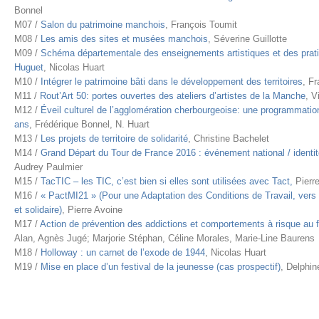
Bonnel
M07 /
Salon du patrimoine manchois
, François Toumit
M08 /
Les amis des sites et musées manchois
, Séverine Guillotte
M09 /
Schéma départementale des enseignements artistiques et des prati
Huguet
, Nicolas Huart
M10 /
Intégrer le patrimoine bâti dans le développement des territoires
, F
M11 /
Rout’Art 50: portes ouvertes des ateliers d’artistes de la Manche
, V
M12 /
Éveil culturel de l’agglomération cherbourgeoise: une programmatio
ans
, Frédérique Bonnel, N. Huart
M13 /
Les projets de territoire de solidarité
, Christine Bachelet
M14 /
Grand Départ du Tour de France 2016 : événement national / identi
Audrey Paulmier
M15 /
TacTIC – les TIC, c’est bien si elles sont utilisées avec Tact,
Pierr
M16 /
« PactMI21 » (Pour une Adaptation des Conditions de Travail, vers
et solidaire)
, Pierre Avoine
M17 /
Action de prévention des addictions et comportements à risque au fe
Alan, Agnès Jugé; Marjorie Stéphan, Céline Morales, Marie-Line Baurens
M18 /
Holloway : un carnet de l’exode de 1944
, Nicolas Huart
M19 /
Mise en place d’un festival de la jeunesse (cas prospectif)
, Delphin