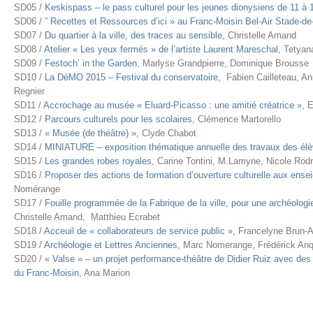
SD05 /
Keskispass – le pass culturel pour les jeunes dionysiens de 11 à 
SD06 /
” Recettes et Ressources d’ici » au Franc-Moisin Bel-Air Stade-d
SD07 /
Du quartier à la ville, des traces au sensible
, Christelle Amand
SD08 /
Atelier « Les yeux fermés » de l’artiste Laurent Mareschal
, Tetya
SD09 /
Festoch’ in the Garden
, Marlyse Grandpierre, Dominique Brousse
SD10 /
La DéMO 2015 – Festival du conservatoire,
Fabien Cailleteau, A
Regnier
SD11 /
Accrochage au musée « Eluard-Picasso : une amitié créatrice »
, 
SD12 /
Parcours culturels pour les scolaires
, Clémence Martorello
SD13 /
« Musée (de théâtre) »
, Clyde Chabot
SD14 /
MINIATURE – exposition thématique annuelle des travaux des él
SD15 /
Les grandes robes royales
, Carine Tontini, M.Lamyne, Nicole Rodr
SD16 /
Proposer des actions de formation d’ouverture culturelle aux ense
Nomérange
SD17 /
Fouille programmée de la Fabrique de la ville, pour une archéolog
Christelle Amand, Matthieu Ecrabet
SD18 /
Acceuil de « collaborateurs de service public »
, Francelyne Brun
SD19 /
Archéologie et Lettres Anciennes,
Marc Nomerange, Frédérick Anqu
SD20 /
« Valse » – un projet performance-théâtre de Didier Ruiz avec des
du Franc-Moisin
, Ana Marion