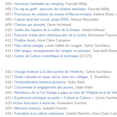
A05 /
Vacances familiales au camping
, Pascale Willig
A06 /
Du tag au graff : parcours de création artistique
, Pascale Willig
A07 /
Processus de création du musée d’Alba-la-romaine
, Adeline Bonte,
A08 /
Culture e(s)t lien social, projet BING
, Manuel Mazaudier
A09 /
Classes qui dansent
, Denis Archinard
A10 /
Jardin des figuiers de la vallée de la Drobie
, Juliette Ailhaud
A11 /
Parcours d’éducation artistique-arts de la scène
, Emmanuel Paysan
A12 /
Théâtre forum
, Anne Claire Campese
A13 /
Plan climat énergie
, Laure Haillet de Longpré, Sylvie Sachdeva
A14 /
Défi langue, enseignement de l’anglais au primaire
, Jean-Noël Bren
A15 /
Centre de Culture scientifique et technique
(CCSTI)
A16 /
Voyage Itinérant à la Découverte de l’Ardèche
, Sylvie Sachdeva
A17 /
Droits culturels et repas servis dans les collèges
, S. Boudrillon
A18 /
Territorialisation enfance jeunesse
, Didier Belin
A19 /
Citoyenneté et engagement des jeunes
, Didier Belin
A20 /
Résidence de la Cie Grange à papa au sein de l’Hôpital local de Vi
A21 /
Expression artistique au jardin « Culture et Culture »
, Sylvie Sachd
A22/
Action éducative à domicile
, Geneviève Graziani
A23 /
Mémoire d’eau(x)
, Isabelle Flumian
A24 /
Formation à la culture mahoraise
, Colette Ranchin, Anne Claire Ca