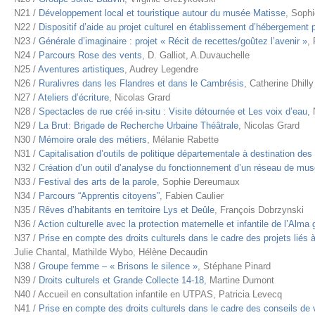
N21 /
Développement local et touristique autour du musée Matisse
, Sophi
N22 /
Dispositif d’aide au projet culturel en établissement d’hébergement
N23 /
Générale d’imaginaire : projet « Récit de recettes/goûtez l’avenir »
,
N24 /
Parcours Rose des vents
, D. Galliot, A.Duvauchelle
N25 /
Aventures artistiques
, Audrey Legendre
N26 /
Ruralivres dans les Flandres et dans le Cambrésis
, Catherine Dhilly
N27 /
Ateliers d’écriture
, Nicolas Grard
N28 /
Spectacles de rue créé in-situ : Visite détournée et Les voix d’eau
,
N29 /
La Brut: Brigade de Recherche Urbaine Théâtrale
, Nicolas Grard
N30 /
Mémoire orale des métiers
, Mélanie Rabette
N31 /
Capitalisation d’outils de politique départementale à destination de
N32 /
Création d’un outil d’analyse du fonctionnement d’un réseau de mu
N33 /
Festival des arts de la parole
, Sophie Dereumaux
N34 /
Parcours “Apprentis citoyens”
, Fabien Caulier
N35 /
Rêves d’habitants en territoire Lys et Deûle
, François Dobrzynski
N36 /
Action culturelle avec la protection maternelle et infantile de l’Alma
N37 /
Prise en compte des droits culturels dans le cadre des projets liés 
Julie Chantal, Mathilde Wybo, Hélène Decaudin
N38 /
Groupe femme – « Brisons le silence »
, Stéphane Pinard
N39 /
Droits culturels et Grande Collecte 14-18
, Martine Dumont
N40 / Accueil en consultation infantile en UTPAS, Patricia Levecq
N41 /
Prise en compte des droits culturels dans le cadre des conseils de 