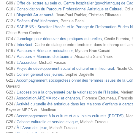
G09 /
Offre de lecture au sein du Centre hospitalier (psychiatrique) de Cad
G10 /
Consolidation du Parcours Professionnel Artistique et Culturel
, Odi
G11 /
Dispositif Art et santé
, Jean-Paul Rathier, Christian Fillatreau
G12 /
Scènes d’été itinérantes
, Patrizia Parisi
G13 /
SAPIENS : Susciter l’Accès et le Partage de l’Information Et des 
Céline Berno-Cordes
G14 /
Jumelage pour découvrir des pratiques culturelles
, Cécile Ferreira,
G15 /
InterScot
, Cadre de dialogue entre territoires dans le champ de l’a
G16 /
Parcours « Réseaux médiation »
, Myriam Brun-Canaié
G17 /
Parcours « Mémoire d’estuaire »
, Alexandra Saint-Yrieix
G18 /
L’Accordeur
, Michaël Fuseau
G19 /
Projet de développement social et culturel en milieu rural
, Nicole O
G20 /
Conseil général des jeunes
, Sophie Dageville
G21 /
Accompagnement socioprofessionnel des femmes issues de la C
Ouvrard
G22 /
L’accession à la citoyenneté par la valorisation de l’Histoire
, Meriem
G23 /
Association AREMA rock et chanson
, Florence Etourneau, François
G24 /
Activité culturelle été artistique dans les Maisons d’enfants à car
Bayer et MECS du Moulleau
G25 /
Accompagnement à la culture et aux loisirs culturels (PDCDS)
, Nic
G26 /
Cabane culturelle et service civique
, Michaël Fuseau
G27 /
À l’Asso des jeux
, Michaël Fuseau