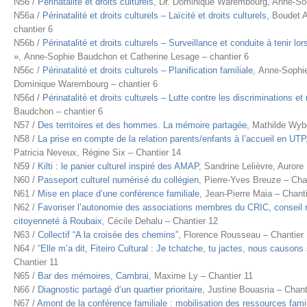
N56 /
Périnatalité et droits culturels
, Dr. Dominique Warembourg, Anne-So
N56a /
Périnatalité et droits culturels – Laïcité et droits culturels
, Boudet 
chantier 6
N56b /
Périnatalité et droits culturels – Surveillance et conduite à tenir l
»
, Anne-Sophie Baudchon et Catherine Lesage – chantier 6
N56c /
Périnatalité et droits culturels – Planification familiale
, Anne-Sophi
Dominique Warembourg – chantier 6
N56d /
Périnatalité et droits culturels – Lutte contre les discriminations et
Baudchon – chantier 6
N57 /
Des territoires et des hommes. La mémoire partagée
, Mathilde Wyb
N58 /
La prise en compte de la relation parents/enfants à l’accueil en UTP
Patricia Neveux, Régine Six – Chantier 14
N59 /
Kilti : le panier culturel inspiré des AMAP
, Sandrine Lelièvre, Auror
N60 /
Passeport culturel numérisé du collégien
, Pierre-Yves Breuze – Cha
N61 /
Mise en place d’une conférence familiale
, Jean-Pierre Maia – Chanti
N62 /
Favoriser l’autonomie des associations membres du CRIC, conseil roub
citoyenneté à Roubaix
, Cécile Dehalu – Chantier 12
N63 /
Collectif “A la croisée des chemins”
, Florence Rousseau – Chantier 
N64 / “
Elle m’a dit, Fiteiro Cultural : Je tchatche, tu jactes, nous causons
Chantier 11
N65 /
Bar des mémoires, Cambrai
, Maxime Ly – Chantier 11
N66 /
Diagnostic partagé d’un quartier prioritaire
, Justine Bouasria – Chant
N67 /
Amont de la conférence familiale : mobilisation des ressources fami