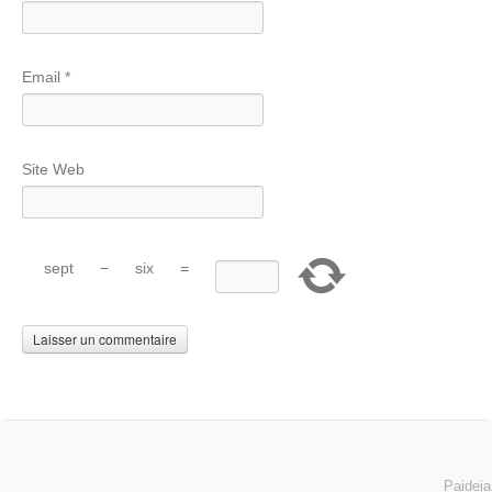
Email
*
Site Web
sept
−
six
=
Paideia