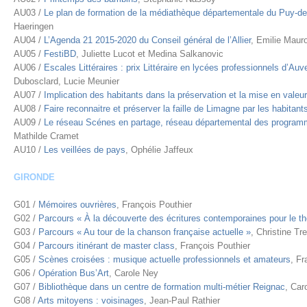
AU03 /
Le plan de formation de la médiathèque départementale du Puy-d
Haeringen
AU04 /
L’Agenda 21 2015-2020 du Conseil général de l’Allier
, Emilie Maur
AU05 /
FestiBD
, Juliette Lucot et Medina Salkanovic
AU06 /
Escales Littéraires : prix Littéraire en lycées professionnels d’Auv
Dubosclard, Lucie Meunier
AU07 /
Implication des habitants dans la préservation et la mise en valeu
AU08 /
Faire reconnaitre et préserver la faille de Limagne par les habitant
AU09 /
Le réseau Scénes en partage, réseau départemental des programm
Mathilde Cramet
AU10 /
Les veillées de pays
, Ophélie Jaffeux
GIRONDE
G01 /
Mémoires ouvrières
, François Pouthier
G02 /
Parcours « À la découverte des écritures contemporaines pour le th
G03 /
Parcours « Au tour de la chanson française actuelle »
, Christine Tre
G04 /
Parcours itinérant de master class
, François Pouthier
G05 /
Scènes croisées : musique actuelle professionnels et amateurs
, Fr
G06 /
Opération Bus’Art
, Carole Ney
G07 /
Bibliothèque dans un centre de formation multi-métier Reignac
, Car
G08 /
Arts mitoyens : voisinages
, Jean-Paul Rathier