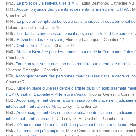
N42 /
Le projet de vie individualisé (PVI)
, Fatiha Belmonte, Catherine Mul
N43 /
Accueil physique des parents et des enfants mineurs en UTPAS
, M
Chantier 14
N44 /
La prise en compte du bénévole dans le dispositif départemental des 
Hélène Decaudin – Chantier 16
N45 /
Des tables citoyennes au conseil citoyen de la Ville d’Hazebrouck
,
N46 /
Prévention des expulsions
, Florence Lamarque – Chantier 12
N47 /
Orchestre à l’école
– Chantier 12
N48 /
Atelier « Bien-être pour les femmes issues de la Communauté des
Chantier 5
N49 /
Forum ouvert sur la question de la mobilité sur le territoire à l’initia
Vanessa Smagghe – Chantier 5
N50 /
Accompagnement des personnes marginalisées dans le cadre du n
Chantier 5
N51 /
Mise en place d’une résidence d’artiste dans un établissement médic
(IEM) Christian Dabbadie – Villeneuve d’Ascq
, Nicolas Genestin, Corinne 
N52 /
Accompagnement des enfants en situation de placement judiciaire et
intellectuel – Situation de M
, C. Leroy – Chantier 15
N53 /
Accompagnement des enfants en situation de placement judiciaire et
intellectuel – Situation de E
, C. Leroy, S. Ait Oukhrib – Chantier 15
N54 /
Démonstration du non intérêt d’un placement judiciaire ordonné
, Fl
N55 /
L’information préoccupante
, Marie Chastel et les membres du chanti